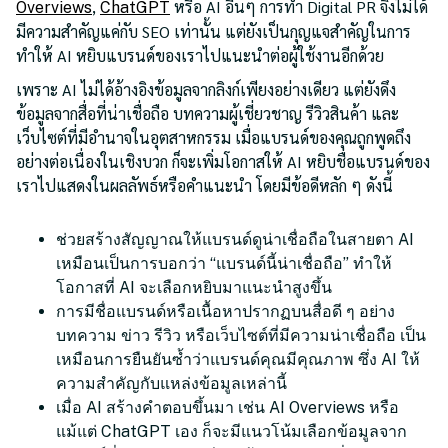
,
หรือ AI อื่นๆ การทำ Digital PR จึงไม่ได้
Overviews
ChatGPT
มีความสำคัญแค่กับ SEO เท่านั้น แต่ยังเป็นกุญแจสำคัญในการ
ทำให้ AI หยิบแบรนด์ของเราไปแนะนำต่อผู้ใช้งานอีกด้วย
เพราะ AI ไม่ได้อ้างอิงข้อมูลจากลิงก์เพียงอย่างเดียว แต่ยังดึง
ข้อมูลจากสื่อที่น่าเชื่อถือ บทความผู้เชี่ยวชาญ รีวิวสินค้า และ
เว็บไซต์ที่มีอำนาจในอุตสาหกรรม เมื่อแบรนด์ของคุณถูกพูดถึง
อย่างต่อเนื่องในเชิงบวก ก็จะเพิ่มโอกาสให้ AI หยิบชื่อแบรนด์ของ
เราไปแสดงในผลลัพธ์หรือคำแนะนำ โดยมีข้อดีหลัก ๆ ดังนี้
ช่วยสร้างสัญญาณให้แบรนด์ดูน่าเชื่อถือในสายตา AI
เหมือนเป็นการบอกว่า “แบรนด์นี้น่าเชื่อถือ” ทำให้
โอกาสที่ AI จะเลือกหยิบมาแนะนำสูงขึ้น
การมีชื่อแบรนด์หรือเนื้อหาปรากฏบนสื่อดี ๆ อย่าง
บทความ ข่าว รีวิว หรือเว็บไซต์ที่มีความน่าเชื่อถือ เป็น
เหมือนการยืนยันซ้ำว่าแบรนด์คุณมีคุณภาพ ซึ่ง AI ให้
ความสำคัญกับแหล่งข้อมูลเหล่านี้
เมื่อ AI สร้างคำตอบขึ้นมา เช่น AI Overviews หรือ
แม้แต่ ChatGPT เอง ก็จะมีแนวโน้มเลือกข้อมูลจาก