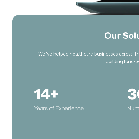
Our Solu
We’ve helped healthcare businesses across Thai
building long-t
14
+
3
Years of Experience
Numb