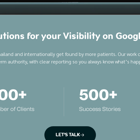
tions for your Visibility on Goog
land and internationally get found by more patients. Our work co
erm authority, with clear reporting so you always know what’s ha
00
+
500
+
er of Clients
Success Stories
LET'S TALK