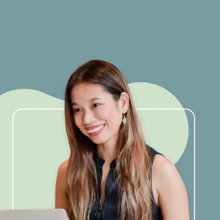
TH
LET'S TALK