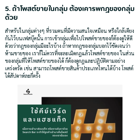
5. ถ้าโพสต์ขายในกลุ่ม ต้องเคารพกฎของกลุ่ม
ด้วย
สำหรับในกลุ่มต่างๆ ที่รวมคนที่มีความสนใจเหมือน หรือใกล้เคียง
กันไว้บนเฟสบุ๊คนั้น การเข้ากลุ่มเพื่อไปโพสต์ขายของก็ต้องดูให้ดี
ด้วยว่ากฎของกลุ่มมีอะไรบ้าง ถ้าหากกฎของกลุ่มบอกไว้ชัดเจนว่า
ห้ามขายของ เราก็ไม่ควรที่จะละเมิดกฎแล้วโพสต์ขายของ ในส่วน
ของกลุ่มที่ให้โพสต์ขายของได้ ก็ต้องดูกฎและปฏิบัติตามอย่าง
เคร่งครัด เช่น สามารถโพสต์ขายสินค้าประเภทไหนได้บ้าง โพสต์
ได้สัปดาห์ละกี่ครั้ง