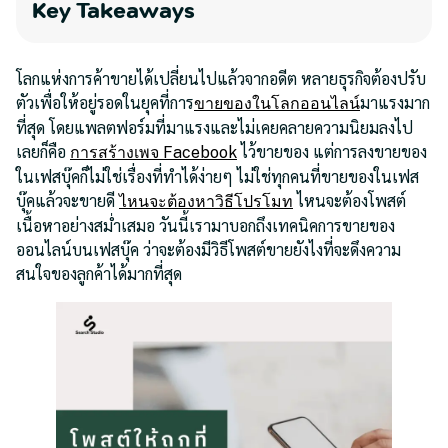
Key Takeaways
โลกแห่งการค้าขายได้เปลี่ยนไปแล้วจากอดีต หลายธุรกิจต้องปรับ
ตัวเพื่อให้อยู่รอดในยุคที่การ
มาแรงมาก
ขายของในโลกออนไลน์
ที่สุด โดยแพลตฟอร์มที่มาแรงและไม่เคยคลายความนิยมลงไป
เลยก็คือ
ไว้ขายของ แต่การลงขายของ
การสร้างเพจ Facebook
ในเฟสบุ๊คก็ไม่ใช่เรื่องที่ทำได้ง่ายๆ ไม่ใช่ทุกคนที่ขายของในเฟส
บุ๊คแล้วจะขายดี
ไหนจะต้องโพสต์
ไหนจะต้องหาวิธีโปรโมท
เนื้อหาอย่างสม่ำเสมอ วันนี้เรามาบอกถึงเทคนิคการขายของ
ออนไลน์บนเฟสบุ๊ค ว่าจะต้องมีวิธีโพสต์ขายยังไงที่จะดึงความ
สนใจของลูกค้าได้มากที่สุด