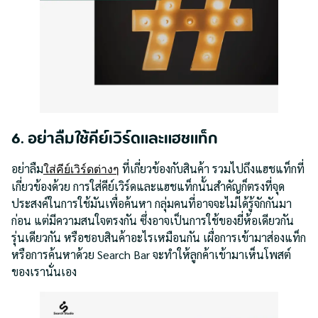
6. อย่าลืมใช้คีย์เวิร์ดและแฮชแท็ก
อย่าลืม
ที่เกี่ยวข้องกับสินค้า รวมไปถึงแฮชแท็กที่
ใส่คีย์เวิร์ดต่างๆ
เกี่ยวข้องด้วย การใส่คีย์เวิร์ดและแฮชแท็กนั้นสำคัญก็ตรงที่จุด
ประสงค์ในการใช้มันเพื่อค้นหา กลุ่มคนที่อาจจะไม่ได้รู้จักกันมา
ก่อน แต่มีความสนใจตรงกัน ซึ่งอาจเป็นการใช้ของยี่ห้อเดียวกัน
รุ่นเดียวกัน หรือชอบสินค้าอะไรเหมือนกัน เผื่อการเข้ามาส่องแท็ก
หรือการค้นหาด้วย Search Bar จะทำให้ลูกค้าเข้ามาเห็นโพสต์
ของเรานั่นเอง