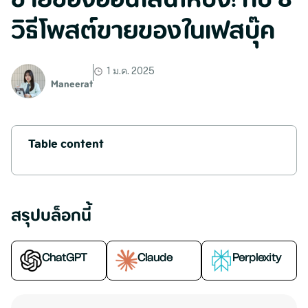
ขายของออนไลน์ให้ปัง! กับ 8
วิธีโพสต์ขายของในเฟสบุ๊ค
1 ม.ค. 2025
Maneerat
Table content
สรุปบล็อกนี้
ChatGPT
Claude
Perplexity