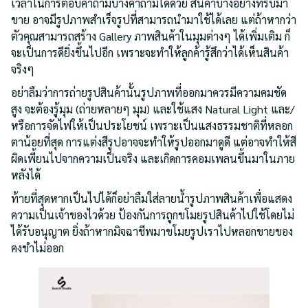
เวลาในการตอบคำถามบางคำถามได้ด้วย สินค้าบางอย่างที่รับมา
ขาย อาจมีรูปภาพสำเร็จรูปที่สามารถนำมาใช้ได้เลย แต่ถ้าหากว่า
ตัวคุณสามารถสร้าง Gallery ภาพสินค้าในมุมต่างๆ ได้เพิ่มเติม ก็
จะเป็นการดียิ่งขึ้นไปอีก เพราะจะทำให้ลูกค้ารู้สึกว่าได้เห็นสินค้า
จริงๆ
อย่าลืมว่าการถ่ายรูปสินค้านั้นรูปภาพที่ออกมาควรมีความคมชัด
สูง จะต้องรู้มุม (ถ่ายหลายๆ มุม) และใช้แสง Natural Light และ/
หรือการจัดไฟให้เป็นประโยชน์ เพราะเป็นแสงธรรมชาติที่หลอก
ตาน้อยที่สุด การแต่งสีรูปอาจจะทำให้รูปออกมาดูดี แต่อาจทำให้สี
ผิดเพี้ยนไปจากความเป็นจริง และเกิดการคอมเพลนขึ้นมาในภาย
หลังได้
ท้ายที่สุดหากเป็นไปได้ก็อย่าลืมใส่ลายน้ำรูปภาพสินค้าเพื่อแสดง
ความเป็นเจ้าของไวด้วย ป้องกันการถูกขโมยรูปสินค้าไปใช้โดยไม่
ได้รับอนุญาต ยิ่งถ้าหากมิจฉาชีพมาขโมยรูปเราไปหลอกขายของ
คงขำไม่ออก