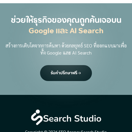
ช่วยให้ธุรกิจของคุณถูกค้นเจอบน
Google และ AI Search
สร้างการเติบโตจากการค้นหา ด้วยกลยุทธ์ SEO ที่ออกแบบมาเพื่อ
ทั้ง Google และ AI Search
รับคำปรึกษาฟรี
Copyright © 2026 SEO Agency Search Studio