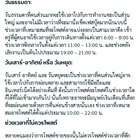
วันธรรมดา:
วันธรรมดาที่คนส่วนมากจะใช้เวลาไปกับการทำงานซะเป็นส่วน
ใหญ่ และอาจไม่มีเวลาว่างที่จะมานั่งเช็คเฟสบุ๊คมากนักแบบนี้
ช่วงเวลาที่เหมาะสมที่จะโพสต์อาจแบ่งออกเป็นสามเวลาคือ เช้า
ตรู่ที่ผู้คนอาจใช้เวลาอยู่กับการเดินทางตั้งแต่เวลา 6:00 – 8:00 น.
ช่วงเวลาพักกลางวันตั้งแต่เวลา 11:00 – 13:00 น. และช่วงหลัง
เลิกงานเป็นต้นไปประมาณ 19:00 – 21:00 น.
วันเสาร์-อาทิตย์ หรือ วันหยุด:
วันเสาร์-อาทิตย์ และ วันหยุดจะเป็นช่วงเวลาที่คนส่วนใหญ่อาจ
ใช้เวลาไปกับการผ่อนคลาย และสามารถใช้มือถือและ
อินเทอร์เน็ตได้อย่างเต็มที่ ดังนั้นการโพสต์จะโพสต์ในช่วงเวลาใด
ก็ได้ที่ไม่เช้ามากเกินไป นั่นก็เพราะอาจจะมีมนุษย์เงินเดือนที่เลือก
ที่จะผ่อนคลายด้วยการตื่นค่อนข้างสายนั่นเอง ช่วงเวลาที่เหมาะ
สมอาจโพสต์ได้ตั้งแต่ประมาณ 10:00 – 22:00 น.
ช่วงเวลาที่ไม่ควรโพสต์
หลายคนมองว่าการโพสต์ขายของนั้นไม่ควรโพสต์ช่วงเวลาที่ดึก